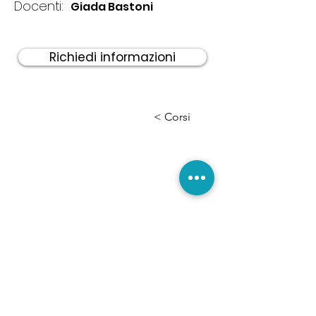
Docenti:
Giada Bastoni
Richiedi informazioni
< Corsi
ADDRESS:
Bellaria - Igea Marina
47814 Rimini - Italy
VAT number / tax code
04162300406
NOTE MUSIC registered in the regional
register
of recognized music schools
of Emilia Romagna
n. 160766