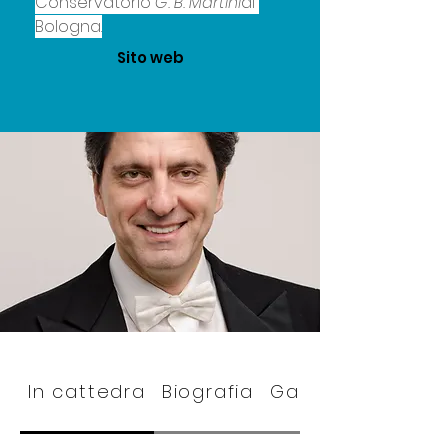
Conservatorio
 G. B. Martini
di 
Bologna.
Sito web
In cattedra
Biografia
Gallery