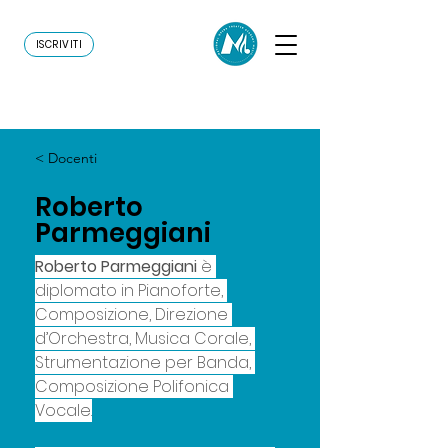
ISCRIVITI
< Docenti
Roberto
Parmeggiani
Roberto Parmeggiani
 è 
diplomato in Pianoforte, 
Composizione, Direzione 
d’Orchestra, Musica Corale, 
Strumentazione per Banda, 
Composizione Polifonica 
Vocale.