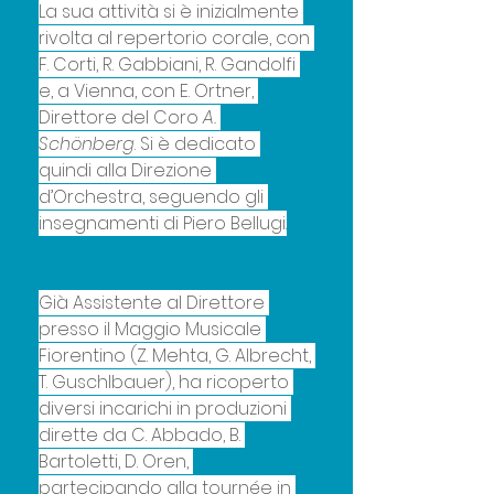
La sua attività si è inizialmente 
rivolta al repertorio corale, con 
F. Corti, R. Gabbiani, R. Gandolfi 
e, a Vienna, con E. Ortner, 
Direttore del Coro
 A. 
Schönberg
. Si è dedicato 
quindi alla Direzione 
d’Orchestra, seguendo gli 
insegnamenti di Piero Bellugi.
Già Assistente al Direttore 
presso il Maggio Musicale 
Fiorentino (Z. Mehta, G. Albrecht, 
T. Guschlbauer), ha ricoperto 
diversi incarichi in produzioni 
dirette da C. Abbado, B. 
Bartoletti, D. Oren, 
partecipando alla tournée in 