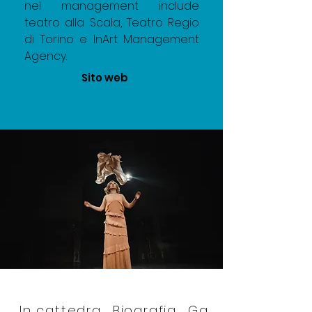
nel management include 
teatro alla Scala, Teatro Regio 
di Torino e InArt Management 
Agency.
Sito web
In cattedra
Biografia
Gallery