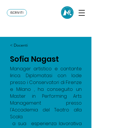
ISCRIVITI
< Docenti
Sofia Nagast
Manager artistico e cantante 
lirica. Diplomatasi con lode 
presso i Conservatori di Firenze 
e Milano , ha conseguito un 
Master in Performing Arts 
Management presso 
l'Accademia del Teatro alla 
Scala.
 a sua  esperienza lavorativa 