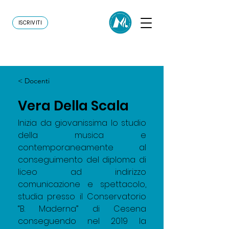
ISCRIVITI
< Docenti
Vera Della Scala
Inizia da giovanissima lo studio 
della musica e 
contemporaneamente al 
conseguimento del diploma di 
liceo ad indirizzo 
comunicazione e spettacolo, 
studia presso il Conservatorio 
“B. Maderna” di Cesena 
conseguendo nel 2019 la 