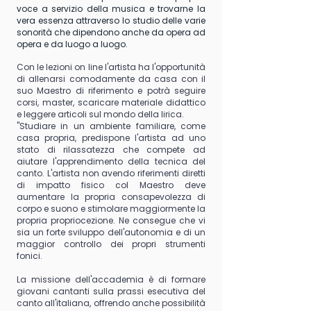
voce a servizio della musica e trovarne la
vera essenza attraverso lo studio delle varie
sonorità che dipendono anche da opera ad
opera e da luogo a luogo.
Con le lezioni on line l'artista ha l'opportunità
di allenarsi comodamente da casa con il
suo Maestro di riferimento e potrà seguire
corsi, master, scaricare materiale didattico
e leggere articoli sul mondo della lirica.
"Studiare in un ambiente familiare, come
casa propria, predispone l'artista ad uno
stato di rilassatezza che compete ad
aiutare l'apprendimento della tecnica del
canto. L'artista non avendo riferimenti diretti
di impatto fisico col Maestro deve
aumentare la propria consapevolezza di
corpo e suono e stimolare maggiormente la
propria propriocezione. Ne consegue che vi
sia un forte sviluppo dell'autonomia e di un
maggior controllo dei propri strumenti
fonici.
La missione dell'accademia è di formare
giovani cantanti sulla prassi esecutiva del
canto all'italiana, offrendo anche possibilità