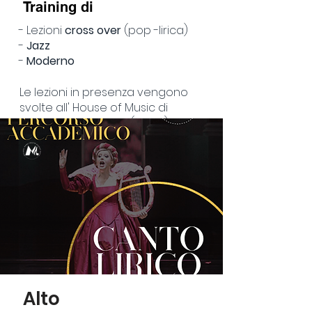
Training di
- Lezioni
cross over
(pop -lirica)
-
Jazz
-
Moderno
Le lezioni in presenza vengono
svolte all' House of Music di
Bellaria Igea Marina (RImini) - Casa
degli amici della musica di
Cesena - Camì di Milano Marittima
(Ravenna)
Prenota lezione di prova
Alto