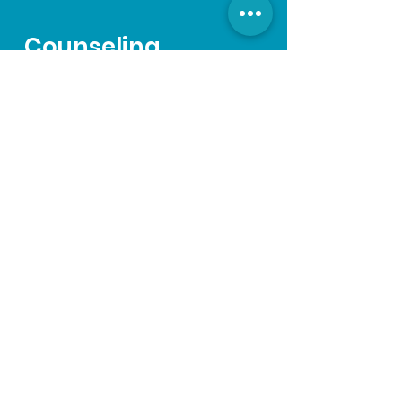
Counseling
Il Counseling artistico
personalizzato
I servizi di consulenza che
mettiamo a disposizione hanno il
compito di affiancare e
sostenere le necessità che
vengono richieste nell'ambiente
e nel percorso lavorativo di un
cantante.
L'artista, oltre a dover dedicare
molto tempo allo studio e alla
cura del proprio del proprio
corpo per mantenere sempre
un buon equilibrio psicofisico,