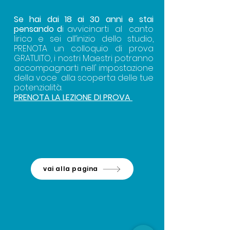
Se hai dai 18 ai 30 anni e stai
pensando d
i avvicinarti al canto
lirico e sei all’inizio dello studio,
PRENOTA un colloquio di prova
GRATUITO, i nostri Maestri potranno
accompagnarti nell' impostazione
della voce alla scoperta delle tue
potenzialità.
PRENOTA LA LEZIONE DI PROVA
vai alla pagina