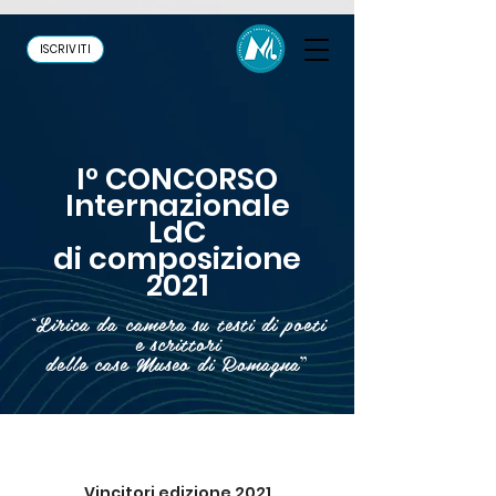
ISCRIVITI
I° CONCORSO
Internazionale
LdC
di composizione
2021
“
Lirica da camera su testi di poeti
e scrittori
delle case Museo di Romagna
”
Vincitori edizione 2021