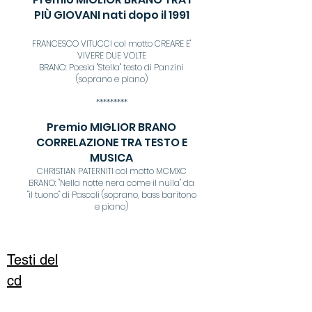
PIÙ GIOVANI nati dopo il 1991
FRANCESCO VITUCCI col motto CREARE E'
VIVERE DUE VOLTE
BRANO: Poesia "Stella" testo di Panzini
(soprano e piano)
*********
Premio MIGLIOR BRANO
CORRELAZIONE TRA TESTO E
MUSICA
CHRISTIAN PATERNITI col motto MCMXC
BRANO: "Nella notte nera come il nulla" da
"il tuono" di Pascoli (soprano, bass baritono
e piano)
Testi del
cd