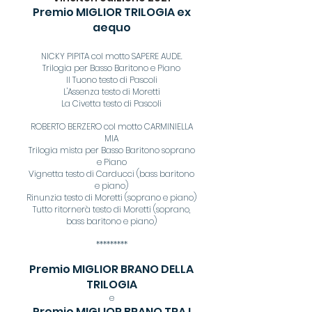
Premio MIGLIOR TRILOGIA ex
aequo
NICKY PIPITA col motto SAPERE AUDE.
Trilogia per Basso Baritono e Piano
Il Tuono testo di Pascoli
L'Assenza testo di Moretti
La Civetta testo di Pascoli
ROBERTO BERZERO col motto CARMINIELLA
MIA
Trilogia mista per Basso Baritono soprano
e Piano
Vignetta testo di Carducci (bass baritono
e piano)
Rinunzia testo di Moretti (soprano e piano)
Tutto ritornerà testo di Moretti (soprano,
bass baritono e piano)
*********
Premio MIGLIOR BRANO DELLA
TRILOGIA
e
Premio MIGLIOR BRANO TRA I