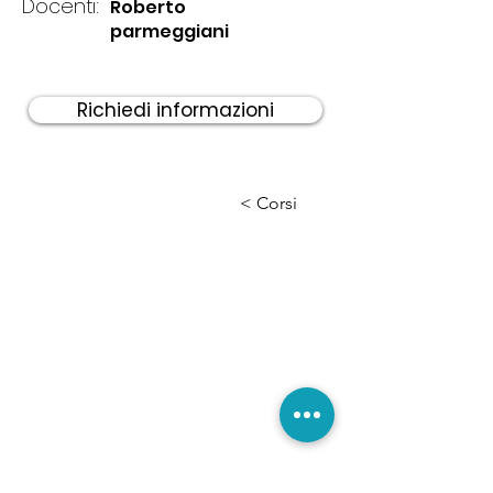
Docenti:
Roberto
parmeggiani
Richiedi informazioni
< Corsi
INDIRIZZO SEDE LEGALE:
Bellaria - Igea Marina
47814 Rimini - Italia
p.iva/ cod.fisc
04162300406
N.O.T.A. MUSIC ETS
"Scuola di musica