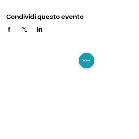
Condividi questo evento
INDIRIZZO SEDE LEGALE:
Bellaria - Igea Marina
47814 Rimini - Italia
p.iva/ cod.fisc
04162300406
N.O.T.A. MUSIC ETS
"Scuola di musica
riconosciuta per l’anno
scolastico 2026/2027 con
determinazione n. 7978 del
23.04.2026
del Responsabile di
Settore Programmazione e
Regolazione delle Politiche